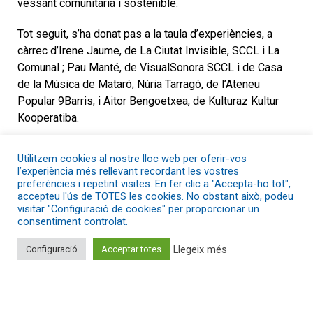
vessant comunitària i sostenible.
Tot seguit, s’ha donat pas a la taula d’experiències, a
càrrec d’Irene Jaume, de La Ciutat Invisible, SCCL i La
Comunal ; Pau Manté, de VisualSonora SCCL i de Casa
de la Música de Mataró; Núria Tarragó, de l’Ateneu
Popular 9Barris; i Aitor Bengoetxea, de Kulturaz Kultur
Kooperatiba.
“La Cultura Cooperativa ha d’entomar el rol que
Utilitzem cookies al nostre lloc web per oferir-vos
l’administració no està fent i cercar estructures on la
l’experiència més rellevant recordant les vostres
cultura pugui passar. Treballar per revertir les situacions
preferències i repetint visites. En fer clic a "Accepta-ho tot",
accepteu l'ús de TOTES les cookies. No obstant això, podeu
on on es prohibeix promoure la cultura i fer cultura viva”,
visitar "Configuració de cookies" per proporcionar un
ha remarcat Pau Manté de Casa de la Música de Mataró.
consentiment controlat.
Des de l’Ateneu 9Barris, la Núria Tarragó ha fet una
Llegeix més
Configuració
Acceptar totes
pinzellada a l’històric de l’espai i ha recordat els
objectius de l’ateneu, que germina de la idea de “cultura
com a servei essencial sota una infraestructura pel bé
comú”.