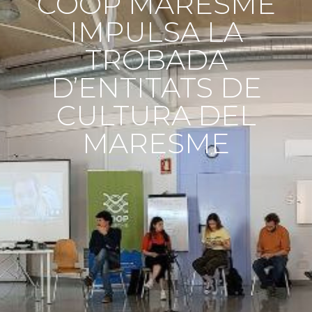
COOP MARESME
IMPULSA LA
TROBADA
D’ENTITATS DE
CULTURA DEL
MARESME