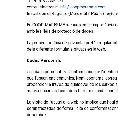
633 880 251
Telèfon:
correu electrònic:
info@coopmaresme.com
registre
Inscrita en el Registre (Mercantil / Públic):
En COOP MARESME reconeixem la importància de pr
amb les lleis de protecció de dades.
La present política de privacitat pretén regular t
dels diferents formularis situats en la web.
Dades Personals
Una dada personal, és la informació que l’identific
que l’usuari ens comunica: Nom, cognoms, correu e
proporcioni a través de qualsevol de les xarxes soc
mateix usuari així com dels termes i condicions de
La visita de l’usuari a la web no implica que hagi
seran tractades de forma lícita de conformitat en
desembre.