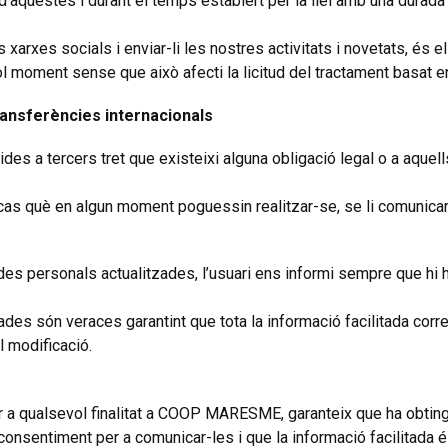
d’aquestes i durant el temps establert per la llei amb una durad
 xarxes socials i enviar-li les nostres activitats i novetats, és e
l moment sense que això afecti la licitud del tractament basat en
ransferències internacionals
es a tercers tret que existeixi alguna obligació legal o a aquel
 cas què en algun moment poguessin realitzar-se, se li comunicari
s personals actualitzades, l’usuari ens informi sempre que hi h
ades són veraces garantint que tota la informació facilitada corr
l modificació.
er a qualsevol finalitat a COOP MARESME, garanteix que ha obtin
consentiment per a comunicar-les i que la informació facilitada é