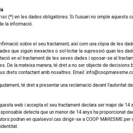
da
sc (*) en les dades obligatòries. Si l’usuari no omple aquests c
de la informació.
onfirmació sobre el seu tractament, així com una còpia de les dad
es dades que siguin inexactes o sol·licitar la supressió quan les da
imitació en el tractament de les seves dades i oposar-se al trac
dades. De la mateixa manera, té dret a no ser objecte de decision
seus drets contactant amb nosaltres. Email: info@coopmaresme.
udament, té dret a presentar una reclamació davant l’autoritat 
aquesta web i accepta el seu tractament declara ser major de 14 an
esponsable detecta que un menor de 14 anys ha proporcionat dad
o tutors podran en qualsevol cas dirigir-se a COOP MARESME per 
identitat.