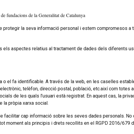
 de fundacions de la Generalitat de Catalunya
otegir la seva informació personal i estem compromesos a trac
ots els aspectes relatius al tractament de dades dels diferents u
a o el fa identificable. A través de la web, en les caselles estab
lectrònic, telèfon, direcció postal, població, etc.així com tote
ials de les quals l’usuari està registrat. En aquest cas, la priva
 la pròpia xarxa social.
 de facilitar cap informació sobre les seves dades personals. No o
 tot moment als principis i drets recollits en el RGPD 2016/679 