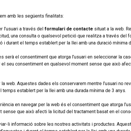
rem amb les següents finalitats:
er l’usuari a través del
formulari de contacte
situat a la web. R
licitud, una consulta o qualsevol petició que realitza a través de
 i durant el temps establert per la llei amb una duració mínima 
 serà el consentiment que atorga l’usuari en seleccionar la casel
car el seu consentiment en qualsevol moment sense que això afecti
er la web. Aquestes dades els conservarem mentre l’usuari no re
el temps establert per la llei amb una durada mínima de 3 anys.
riència en navegar per la web és el consentiment que atorga l’usu
ense que això afecti la licitud del tractament basat en el conse
viar-li informació sobre les nostres activitats i productes. Aqu