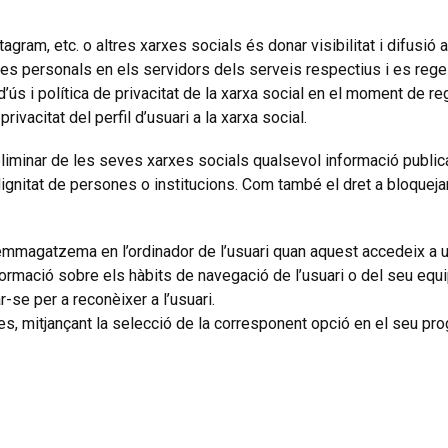
gram, etc. o altres xarxes socials és donar visibilitat i difusió 
personals en els servidors dels serveis respectius i es regeixe
d’ús i política de privacitat de la xarxa social en el moment de re
rivacitat del perfil d’usuari a la xarxa social.
iminar de les seves xarxes socials qualsevol informació publicada 
ignitat de persones o institucions. Com també el dret a bloquejar
 emmagatzema en l’ordinador de l’usuari quan aquest accedeix a
rmació sobre els hàbits de navegació de l’usuari o del seu equip
r-se per a reconèixer a l’usuari.
kies, mitjançant la selecció de la corresponent opció en el seu 