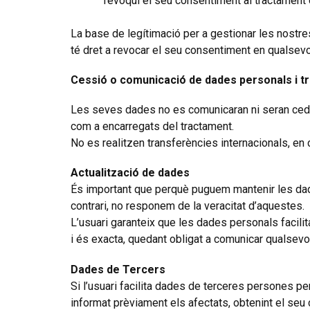
revoqui el seu consentiment al tractament 
La base de legítimació per a gestionar les nostres
té dret a revocar el seu consentiment en qualsevo
Cessió o comunicació de dades personals i t
Les seves dades no es comunicaran ni seran cedid
com a encarregats del tractament.
No es realitzen transferències internacionals, en
Actualització de dades
És important que perquè puguem mantenir les dade
contrari, no responem de la veracitat d’aquestes.
L’usuari garanteix que les dades personals facilit
i és exacta, quedant obligat a comunicar qualsevo
Dades de Tercers
Si l’usuari facilita dades de terceres persones p
informat prèviament els afectats, obtenint el seu 