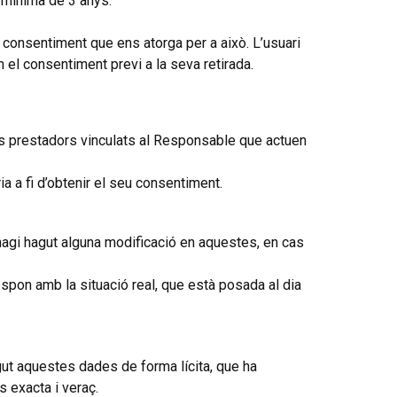
a mínima de 3 anys.
l consentiment que ens atorga per a això. L’usuari
 el consentiment previ a la seva retirada.
ls prestadors vinculats al Responsable que actuen
a a fi d’obtenir el seu consentiment.
agi hagut alguna modificació en aquestes, en cas
espon amb la situació real, que està posada al dia
gut aquestes dades de forma lícita, que ha
s exacta i veraç.