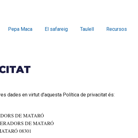
Pepa Maca
El safareig
Taulell
Recursos
CITAT
 dades en virtut d’aquesta Política de privacitat és:
ADORS DE MATARÓ
PERADORS DE MATARÓ
MATARÓ 08301