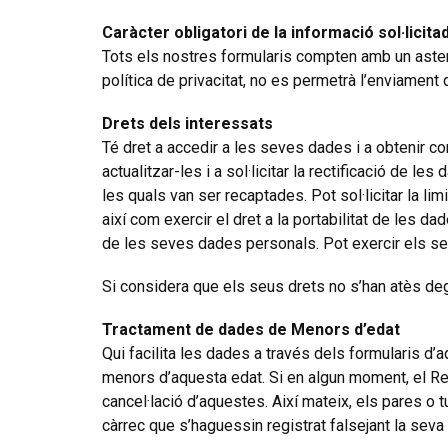
Caràcter obligatori de la informació sol·licita
Tots els nostres formularis compten amb un asteri
política de privacitat, no es permetrà l’enviament 
Drets dels interessats
Té dret a accedir a les seves dades i a obtenir c
actualitzar-les i a sol·licitar la rectificació de l
les quals van ser recaptades. Pot sol·licitar la l
així com exercir el dret a la portabilitat de les 
de les seves dades personals. Pot exercir els 
Si considera que els seus drets no s’han atès deg
Tractament de dades de Menors d’edat
Qui facilita les dades a través dels formularis d’
menors d’aquesta edat. Si en algun moment, el R
cancel·lació d’aquestes. Així mateix, els pares 
càrrec que s’haguessin registrat falsejant la seva 