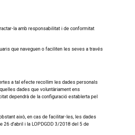
tar-la amb responsabilitat i de conformitat
suaris que naveguen o faciliten les seves a través
lertes a tal efecte recollim les dades personals
s aquelles dades que voluntàriament ens
citat dependrà de la configuració establerta pel
bstant això, en cas de facilitar-les, les dades
de 26 d’abril i la LOPDGDD 3/2018 del 5 de