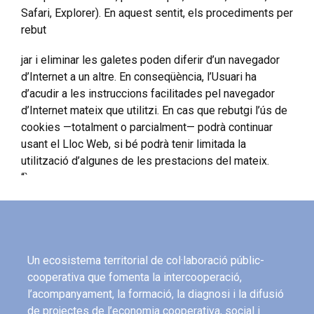
Safari, Explorer). En aquest sentit, els procediments per
rebut
jar i eliminar les galetes poden diferir d’un navegador
d’Internet a un altre. En conseqüència, l’Usuari ha
d’acudir a les instruccions facilitades pel navegador
d’Internet mateix que utilitzi. En cas que rebutgi l’ús de
cookies —totalment o parcialment— podrà continuar
usant el Lloc Web, si bé podrà tenir limitada la
utilització d’algunes de les prestacions del mateix.
“`
Un ecosistema territorial de col·laboració públic-
cooperativa que fomenta la intercooperació,
l’acompanyament, la formació, la diagnosi i la difusió
de projectes de l’economia cooperativa, social i