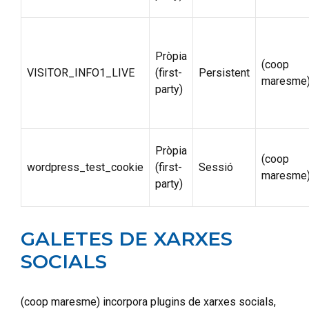
Pròpia
(coop
VISITOR_INFO1_LIVE
(first-
Persistent
maresme
party)
Pròpia
(coop
wordpress_test_cookie
(first-
Sessió
maresme
party)
GALETES DE XARXES
SOCIALS
(coop maresme) incorpora plugins de xarxes socials,