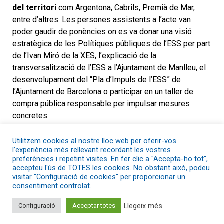
del territori
com Argentona, Cabrils, Premià de Mar,
entre d’altres. Les persones assistents a l’acte van
poder gaudir de ponències on es va donar una visió
estratègica de les Polítiques públiques de l’ESS per part
de l’Ivan Miró de la XES, l’explicació de la
transversalització de l’ESS a l’Ajuntament de Manlleu, el
desenvolupament del “Pla d’Impuls de l’ESS” de
l’Ajuntament de Barcelona o participar en un taller de
compra pública responsable per impulsar mesures
concretes.
El Director general d’Economia Social, el Tercer Sector,
Utilitzem cookies al nostre lloc web per oferir-vos
les Cooperatives i l’Autoempresa (Josep Vidal), va
l’experiència més rellevant recordant les vostres
preferències i repetint visites. En fer clic a "Accepta-ho tot",
destacar que
és rellevant que els ajuntaments
accepteu l'ús de TOTES les cookies. No obstant això, podeu
apostin per aquest tipus d’economia perquè
visitar "Configuració de cookies" per proporcionar un
repercuteix de manera positiva en la pròpia
consentiment controlat.
ciutadania
i a més no marxa del territori.
Llegeix més
Configuració
Acceptar totes
El principal repte de la jornada, identificat pels propis