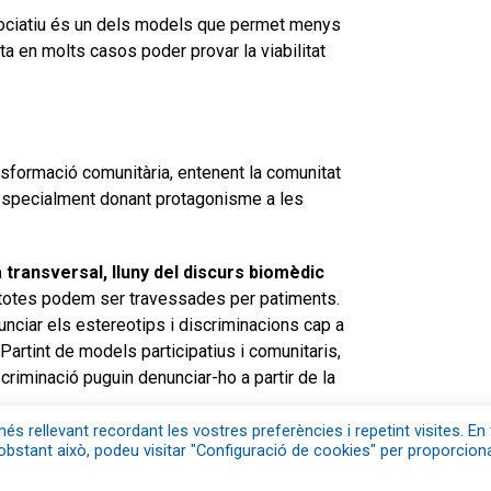
sociatiu és un dels models que permet menys
ita en molts casos poder provar la viabilitat
sformació comunitària, entenent la comunitat
 especialment donant protagonisme a les
transversal, lluny del discurs biomèdic
e totes podem ser travessades per patiments.
nciar els estereotips i discriminacions cap a
 Partint de models participatius i comunitaris,
criminació puguin denunciar-ho a partir de la
és rellevant recordant les vostres preferències i repetint visites. En 
obstant això, podeu visitar "Configuració de cookies" per proporcion
ue us ocupa?