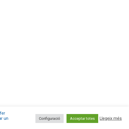
fer
ar un
Llegeix més
Configuració
Acceptar totes