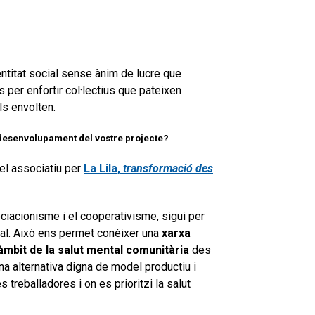
ntitat social sense ànim de lucre que
s per enfortir col·lectius que pateixen
ls envolten.
 desenvolupament del vostre projecte?
el associatiu per
La Lila,
transformació des
iacionisme i el cooperativisme, sigui per
ocial. Això ens permet conèixer una
xarxa
’àmbit de la salut mental comunitària
des
na alternativa digna de model productiu i
es treballadores i on es prioritzi la salut