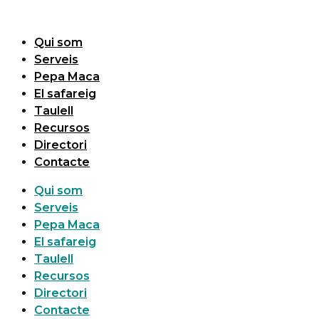
Vés
al
Qui som
contingut
Serveis
Pepa Maca
El safareig
Taulell
Recursos
Directori
Contacte
Qui som
Serveis
Pepa Maca
El safareig
Taulell
Recursos
Directori
Contacte