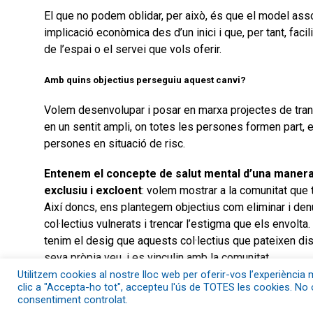
El que no podem oblidar, per això, és que el model as
implicació econòmica des d’un inici i que, per tant, facil
de l’espai o el servei que vols oferir.
Amb quins objectius perseguiu aquest canvi?
Volem desenvolupar i posar en marxa projectes de tran
en un sentit ampli, on totes les persones formen part,
persones en situació de risc.
Entenem el concepte de salut mental d’una manera 
exclusiu i excloent
: volem mostrar a la comunitat qu
Així doncs, ens plantegem objectius com eliminar i denu
col·lectius vulnerats i trencar l’estigma que els envolta.
tenim el desig que aquests col·lectius que pateixen dis
seva pròpia veu, i es vinculin amb la comunitat.
Utilitzem cookies al nostre lloc web per oferir-vos l’experiència m
clic a "Accepta-ho tot", accepteu l'ús de TOTES les cookies. No 
Quins reptes creieu que té l’economia social en el sector q
consentiment controlat.