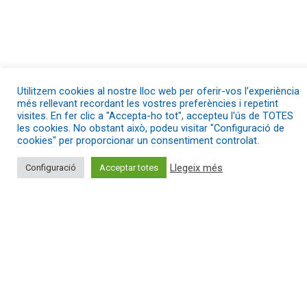
Utilitzem cookies al nostre lloc web per oferir-vos l’experiència
més rellevant recordant les vostres preferències i repetint
visites. En fer clic a "Accepta-ho tot", accepteu l'ús de TOTES
les cookies. No obstant això, podeu visitar "Configuració de
cookies" per proporcionar un consentiment controlat.
Consulta ja el nou directori
Llegeix més
Configuració
Acceptar totes
d'entitats
de l'economia social i
solidària del Maresme!
Directori d'entitats