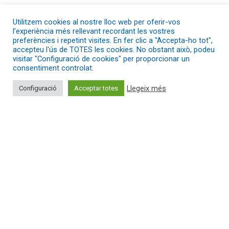
subvencionarà la part proporcional.
Utilitzem cookies al nostre lloc web per oferir-vos
Destinatàries: empreses del mercat ordinari de treball
l’experiència més rellevant recordant les vostres
preferències i repetint visites. En fer clic a "Accepta-ho tot",
amb establiment operatiu a Catalunya (excepte les
accepteu l'ús de TOTES les cookies. No obstant això, podeu
empreses de treball temporal, ETT).
visitar "Configuració de cookies" per proporcionar un
consentiment controlat.
Bases i més informació específica:
Llegeix més
Configuració
Acceptar totes
https://treball.gencat.cat/ca/tramits/tramits-
temes/Ajuts_contractacio_mercat_ordinari_treball_pers
ones_amb_discapacitat
Un ecosistema territorial de col·laboració públic-
cooperativa que fomenta la intercooperació,
l’acompanyament, la formació, la diagnosi i la difusió