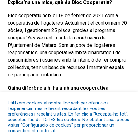
Explica’ns una mica, què és Bloc Cooperatiu?
Bloc cooperatiu neix el 18 de febrer de 2021 com a
cooperativa de llogateres. Actualment el conformem 70
sòcies, i gestionem 25 pisos, gràcies al programa
europeu ‘Yes we rent’, i sota la coordinació de
l’Ajuntament de Mataró. Som un
pool
de llogateres
responsables, una cooperativa mixta d’habitatge i de
consumidores i usuàries amb la intenció de fer compra
col·lectiva, tenir un banc de recursos i mantenir espais
de participació ciutadana.
Quina diferència hi ha amb una cooperativa
d’habitatge, i quins beneficis té?
Utilitzem cookies al nostre lloc web per oferir-vos
l’experiència més rellevant recordant les vostres
Som pioneres, no hi ha cap altre cooperativa de
preferències i repetint visites. En fer clic a "Accepta-ho tot",
llogateres al món. Nosaltres no tenim pisos a propietat
accepteu l'ús de TOTES les cookies. No obstant això, podeu
de la cooperativa. Però alhora hem vist que s’ha generat
visitar "Configuració de cookies" per proporcionar un
consentiment controlat.
una situació beneficiosa i que transforma el panorama de