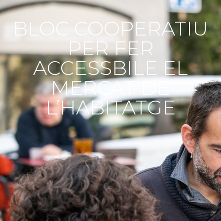
BLOC COOPERATIU
PER FER
ACCESSBILE EL
MERCAT DE
L’HABITATGE