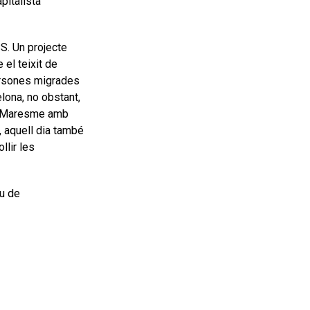
pitalista
SS. Un projecte
 el teixit de
 persones migrades
lona, no obstant,
del Maresme amb
, aquell dia també
llir les
iu de