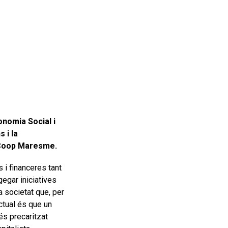
onomia Social i
 i la
r Coop Maresme.
 i financeres tant
gegar iniciatives
a societat que, per
ctual és que un
s precaritzat