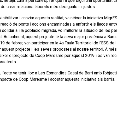
s, neteja, cura a persones), fet que fa que sigui una oportunitat ca
i de crear relacions laborals més desiguals i injustes.
isibilitzar i canviar aquesta realitat, va néixer la iniciativa MigrE
creació de ponts i accions encaminades a enfortir els llaços entre
i solidària i la població migrada, vol millorar la situació de les
at. Actualment, aquest projecte té la seva major presència a Barce
19 de febrer, van participar en la 4a Taula Territorial de l’ESS 
ar aquest projecte i les seves propostes al nostre territori. A més
èixer el projecte de Coop Maresme per aquest 2019 i es van reco
sistents.
 l’acte va tenir lloc a Les Esmandies Casal de Barri amb l’object
impacte de Coop Maresme i acostar aquesta iniciativa als barris.