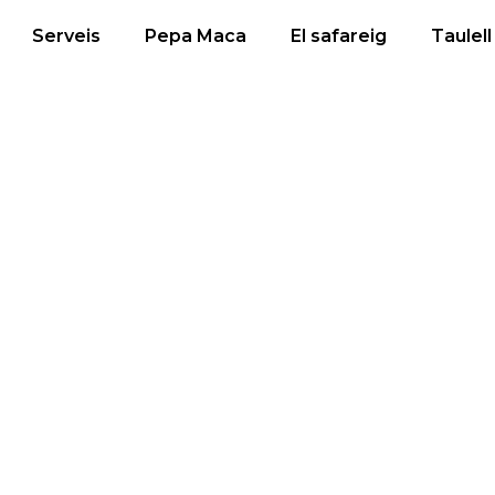
Serveis
Pepa Maca
El safareig
Taulell