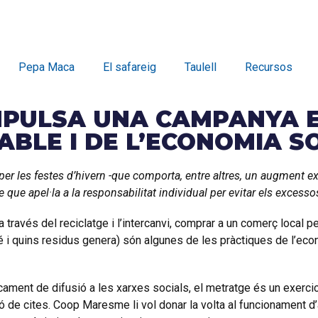
Pepa Maca
El safareig
Taulell
Recursos
PULSA UNA CAMPANYA E
LE I DE L’ECONOMIA SO
per les festes d’hivern -que comporta, entre altres, un augment 
que apel·la a la responsabilitat individual per evitar els excess
 través del reciclatge i l’intercanvi, comprar a un comerç local pe
é i quins residus genera) són algunes de les pràctiques de l’eco
ment de difusió a les xarxes socials, el metratge és un exercici
ó de cites. Coop Maresme li vol donar la volta al funcionament 