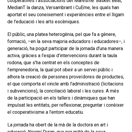
cooperatives i associacions del Maresme: Basket Beat,
MedianT la danza, Versambrant i CuEme, les quals han
aportat el seu coneixement i experiències entre el lligam
de l’educació i les arts escèniques.
El públic, una platea heterogènia, pel que fa a gènere,
formació, –en la seva majoria educadors i educadores–, i
generació, ha pogut participar de la jornada d’una manera
activa, gràcies a l’espai d’intervencions durant la taula
rodona, que s’ha centrat en els conceptes de
l’emprenedoria, la qual pot obeir a un servei públic i
alhora la creació de persones proveïdores de productes,
el que comporta el vincle amb l’administració (licitacions
i subvencions), la conciliació laboral i les cures. A més
de la participació en els tallers i dinàmiques que han
impulsat les entitats, per reflexionar, preguntar i conèixer
el cooperativisme a l’entorn educatiu.
La jornada ha obert de la mà de la doctora en art i
educació, Noemí Duran, que per mitjà de la seva