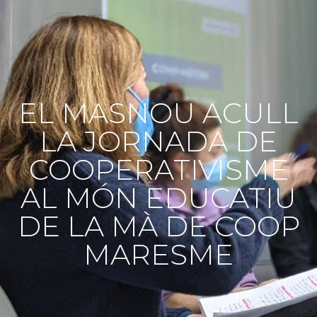
EL MASNOU ACULL
LA JORNADA DE
COOPERATIVISME
AL MÓN EDUCATIU
DE LA MÀ DE COOP
MARESME