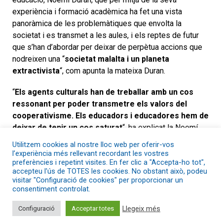
experiència i formació acadèmica ha fet una vista
panoràmica de les problemàtiques que envolta la
societat i es transmet a les aules, i els reptes de futur
que s’han d’abordar per deixar de perpètua accions que
nodreixen una “
societat malalta i un planeta
extractivista
“, com apunta la mateixa Duran.
“
Els agents culturals han de treballar amb un cos
ressonant per poder transmetre els valors del
cooperativisme. Els educadors i educadores hem de
deixar de tenir un cos saturat
“, ha explicat la Noemí
Duran en una de les primeres intervencions.
Utilitzem cookies al nostre lloc web per oferir-vos
l’experiència més rellevant recordant les vostres
Entre algunes qüestions que ha deixat sobre la taula
preferències i repetint visites. En fer clic a "Accepta-ho tot",
accepteu l'ús de TOTES les cookies. No obstant això, podeu
l’acadèmica són la sistematització de càstig com a
visitar "Configuració de cookies" per proporcionar un
recurs a les aules; la forta institucionalització que
consentiment controlat.
impregna la vida de la societat, on el treball és un
d’element clau, i el qual compte amb una concepció molt
Llegeix més
Configuració
Acceptar totes
esbiaixada del cooperativisme, a causa de la precarietat