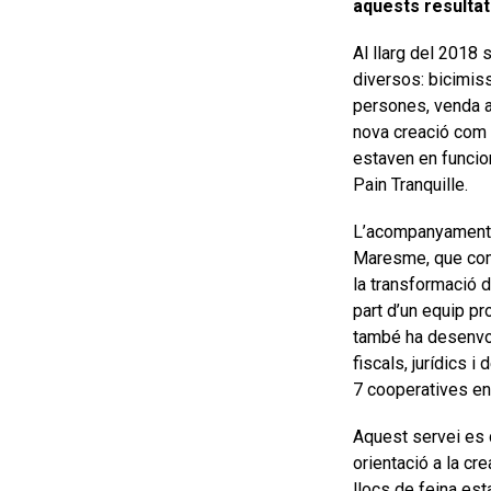
aquests resultat
Al llarg del 2018
diversos: bicimissa
persones, venda a
nova creació com 
estaven en funcion
Pain Tranquille.
L’acompanyament a
Maresme, que comp
la transformació d
part d’un equip pr
també ha desenvol
fiscals, jurídics
7 cooperatives en
Aquest servei es d
orientació a la cr
llocs de feina esta