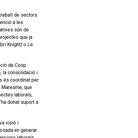
reball de sectors
tenció a les
atives són de
rojectes que ja
bri Knight) o Le
ació de Coop
 la consolidació i
es és coordinat per
del Maresme, que
ectes laborals,
’ha donat suport a
a visió i
 posada en generar
sercions laborals.