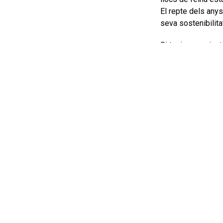
El repte dels anys
seva sostenibilita
Si teniu un projec
pots enviar el teu
Trobaràs els pun
dinformacio
.
Un ecosistema territorial de col·laboració públic-cooperat
intercooperació, l’acompanyament, la formació, la diagnosi 
l’economia cooperativa, social i solidària de la comarca d