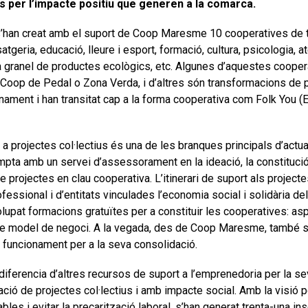
s per l’impacte positiu que generen a la comarca.
 s’han creat amb el suport de Coop Maresme 10 cooperatives de t
tgeria, educació, lleure i esport, formació, cultura, psicologia, a
 granel de productes ecològics, etc. Algunes d’aquestes cooper
Coop de Pedal o Zona Verda, i d’altres són transformacions de p
ament i han transitat cap a la forma cooperativa com Folk You (E
 projectes col·lectius és una de les branques principals d’actu
ta amb un servei d’assessorament en la ideació, la constitució,
e projectes en clau cooperativa. L’itinerari de suport als project
ofessional i d’entitats vinculades l’economia social i solidària 
upat formacions gratuïtes per a constituir les cooperatives: asp
 i de model de negoci. A la vegada, des de Coop Maresme, també s
 funcionament per a la seva consolidació.
iferencia d’altres recursos de suport a l’emprenedoria per la sev
eació de projectes col·lectius i amb impacte social. Amb la visió
bles i evitar la precarització laboral, s’han generat trenta-una in