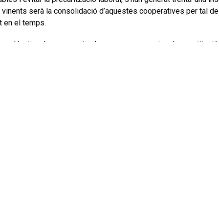
 vinents serà la consolidació d’aquestes cooperatives per tal de 
t en el temps.
te col·lectiu a la comarca i voleu assessorament en la constitució
 correu a info@coopmaresme.cat o trucar al 681 66 14 51 per a co
ts d’atenció de Coop Maresme a
coopmaresme.cat/el-nostre-ate
iva que fomenta la
i la difusió de projectes de
el Maresme.