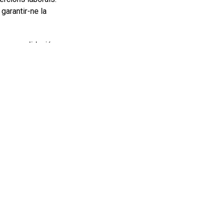
garantir-ne la
 o consolidació,
ncertar cita.
neu/punts-