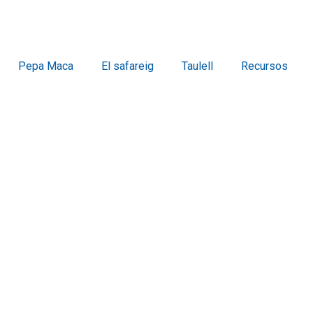
Pepa Maca
El safareig
Taulell
Recursos