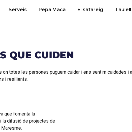
Serveis
Pepa Maca
El safareig
Taulell
S QUE CUIDEN
s on totes les persones puguem cuidar i ens sentim cuidades 
 i resilients.
iva que fomenta la
i la difusió de projectes de
el Maresme.