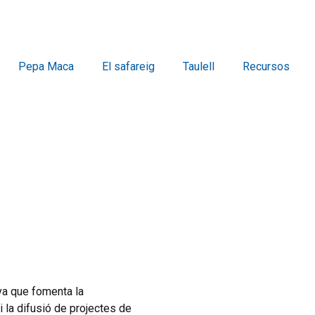
Pepa Maca
El safareig
Taulell
Recursos
iva que fomenta la
i la difusió de projectes de