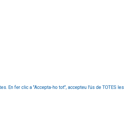
tes. En fer clic a "Accepta-ho tot", accepteu l'ús de TOTES les
la diagnosi i la difusió de projectes de l’economia cooperativa, 