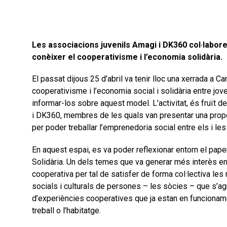
Les associacions juvenils Amagi i DK360 col·lab
conèixer el cooperativisme i l’economia solidària.
El passat dijous 25 d’abril va tenir lloc una xerrada a C
cooperativisme i l’economia social i solidària entre jov
informar-los sobre aquest model. L’activitat, és fruït 
i DK360, membres de les quals van presentar una pro
per poder treballar l’emprenedoria social entre els i les
En aquest espai, es va poder reflexionar entorn el pape
Solidària. Un dels temes que va generar més interès ent
cooperativa per tal de satisfer de forma col·lectiva le
socials i culturals de persones – les sòcies – que s’ag
d’experiències cooperatives que ja estan en funcionam
treball o l’habitatge.