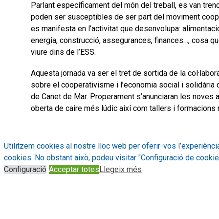
Parlant específicament del món del treball, es van tren
poden ser susceptibles de ser part del moviment cooper
es manifesta en l’activitat que desenvolupa: alimentaci
energia, construcció, assegurances, finances…, cosa qu
viure dins de l’ESS.
Aquesta jornada va ser el tret de sortida de la col·labor
sobre el cooperativisme i l’economia social i solidària 
de Canet de Mar. Properament s’anunciaran les noves ac
oberta de caire més lúdic així com tallers i formacions
Utilitzem cookies al nostre lloc web per oferir-vos l’experiènci
cookies. No obstant això, podeu visitar "Configuració de cookie
Configuració
Acceptar totes
Llegeix més
Un ecosistema territorial de col·laboració públic-cooperat
la comarca del Maresme.