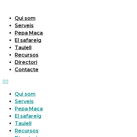
Vés
al
Qui som
contingut
Serveis
Pepa Maca
El safareig
Taulell
Recursos
Directori
Contacte
Qui som
Serveis
Pepa Maca
El safareig
Taulell
Recursos