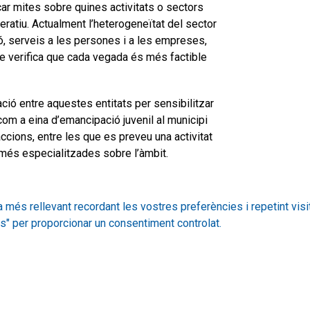
car mites sobre quines activitats o sectors
atiu. Actualment l’heterogeneïtat del sector
ó, serveis a les persones i a les empreses,
e verifica que cada vegada és més factible
ació entre aquestes entitats per sensibilitzar
com a eina d’emancipació juvenil al municipi
cions, entre les que es preveu una activitat
 més especialitzades sobre l’àmbit.
a més rellevant recordant les vostres preferències i repetint visi
s" per proporcionar un consentiment controlat.
iva que fomenta la intercooperació, l’acompanyament, la formació, 