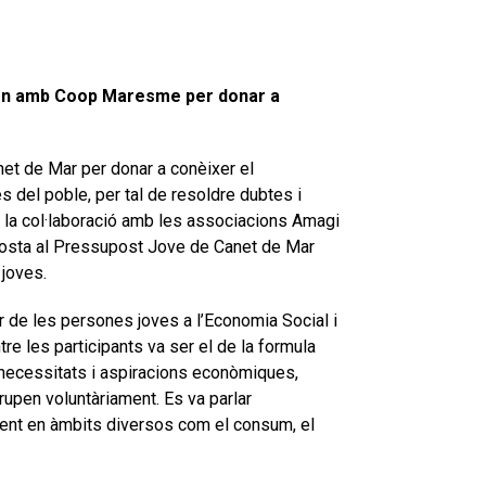
oren amb Coop Maresme per donar a
anet de Mar per donar a conèixer el
es del poble, per tal de resoldre dubtes i
de la col·laboració amb les associacions Amagi
posta al Pressupost Jove de Canet de Mar
 joves.
r de les persones joves a l’Economia Social i
re les participants va ser el de la formula
s necessitats i aspiracions econòmiques,
rupen voluntàriament. Es va parlar
ent en àmbits diversos com el consum, el