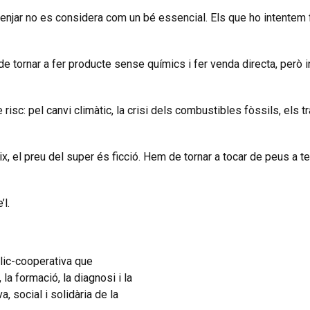
 menjar no es considera com un bé essencial. Els que ho intentem
e tornar a fer producte sense químics i fer venda directa, però i
 risc: pel canvi climàtic, la crisi dels combustibles fòssils, els t
ix, el preu del super és ficció. Hem de tornar a tocar de peus a te
’l.
blic-cooperativa que
a formació, la diagnosi i la
, social i solidària de la