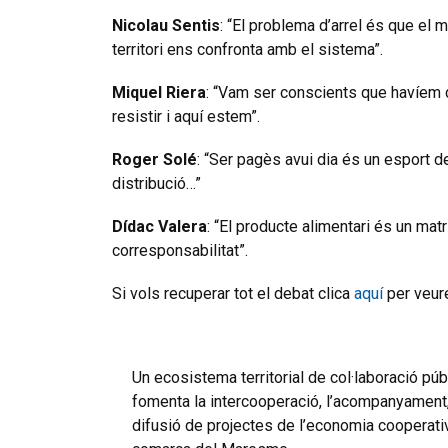
Nicolau Sentis
: “El problema d’arrel és que el
territori ens confronta amb el sistema”.
Miquel Riera
: “Vam ser conscients que havíem d
resistir i aquí estem”.
Roger
Solé
: “Ser pagès avui dia és un esport de
distribució…”
Dídac
Valera
: “El producte alimentari és un matr
corresponsabilitat”.
Si vols recuperar tot el debat clica
aquí
per veure
Un ecosistema territorial de col·laboració pú
fomenta la intercooperació, l’acompanyament, l
difusió de projectes de l’economia cooperativa