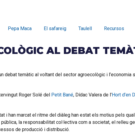
Pepa Maca
El safareig
Taulell
Recursos
COLÒGIC AL DEBAT TEMÀ
ebat temàtic al voltant del sector agroecològic i l’economia soc
ntervingut Roger Solé del
Petit Bané
, Dídac Valera de l’
Hort d’en 
 i han marcat el ritme del diàleg han estat els motius pels qual
 pública, la responsabilitat col·lectiva com a societat, el relleu 
ocessos de producció i distribució.