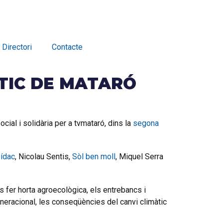
Directori
Contacte
TIC DE MATARÓ
ial i solidària per a tvmataró, dins la
segona
Dídac
, Nicolau Sentis,
Sòl ben moll
, Miquel Serra
s fer horta agroecològica, els entrebancs i
generacional, les conseqüències del canvi climàtic