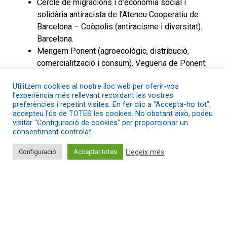
Cercle de migracions i d’economia social i
solidària antiracista de l’Ateneu Cooperatiu de
Barcelona – Coòpolis (antiracisme i diversitat).
Barcelona.
Mengem Ponent (agroecològic, distribució,
comercialització i consum). Vegueria de Ponent.
Osona Energia (transició energètica). Osona.
Utilitzem cookies al nostre lloc web per oferir-vos
Som ecologística (logística). Àrea Metropolitana
l’experiència més rellevant recordant les vostres
de Barcelona
preferències i repetint visites. En fer clic a "Accepta-ho tot",
La Traça (cultura). Ripollès, Berguedà, Solsonès,
accepteu l'ús de TOTES les cookies. No obstant això, podeu
visitar "Configuració de cookies" per proporcionar un
Cerdanya, Alt Urgell, Pallars Sobirà i Jussà, Alta
consentiment controlat.
Ribagorça i Val d’Aran.
TreaSure Family APP (informàtica i petita
Llegeix més
Configuració
Acceptar totes
infància). L’Hospitalet de Llobregat.
Ecosistema Cooperatiu de Valls (multisectorial).
Valls.
La Xarxa d’Ateneus Cooperatius (XAC)