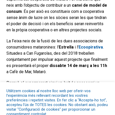
neix amb l’objectiu de contribuir a un
canvi de model de
consum
. És per això es constitueix com a cooperativa
sense ànim de lucre on les sòcies seran les que tindran
el poder de decisió i on els beneficis seran reinvertits
en la pròpia cooperativa o en altres projectes socials.
La Feixa neix de la fusió de les dues associacions de
consumidores mataronines: l’
Estrella
i l’
Ecoopirativa
.
Situades a Can Fugarolas, des del 2018 treballen
conjuntament per impulsar aquest projecte que finalment
es presentarà el proper
dissabte 14 de març a les 11h
a Cafè de Mar, Mataró.
Perquè el supermercat sigui un èxit és necessari un
mínim de 120 sòcies
. Per aquest motiu des de la Feixa
Utilitzem cookies al nostre lloc web per oferir-vos
fan una crida a totes aquelles persones interessades a
l’experiència més rellevant recordant les vostres
preferències i repetint visites. En fer clic a "Accepta-ho tot",
sumar-s’hi, que ja ho podran fer el dia de la presentació
accepteu l'ús de TOTES les cookies. No obstant això, podeu
del projecte, amb l’objectiu que la Feixa vegi la llum
visitar "Configuració de cookies" per proporcionar un
abans que acabi el 2020
.
consentiment controlat.