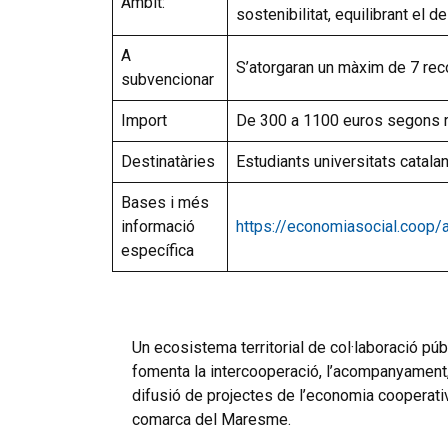
Àmbit:
sostenibilitat, equilibrant el
A
S’atorgaran un màxim de 7 re
subvencionar
Import
De 300 a 1100 euros segons 
Destinatàries
Estudiants universitats catala
Bases i més
informació
https://economiasocial.coop/a
específica
Un ecosistema territorial de col·laboració pú
fomenta la intercooperació, l’acompanyament, l
difusió de projectes de l’economia cooperativa
comarca del Maresme.