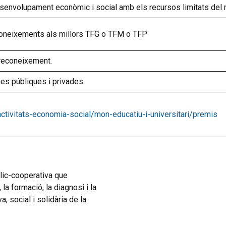
 desenvolupament econòmic i social amb els recursos limitats del m
coneixements als millors TFG o TFM o TFP
reconeixement.
nes públiques i privades.
ctivitats-economia-social/mon-educatiu-i-universitari/premis
blic-cooperativa que
a formació, la diagnosi i la
, social i solidària de la