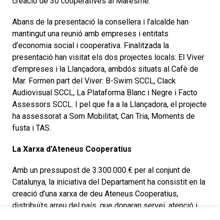
creació de 30 cooperatives al Maresme.
Abans de la presentació la consellera i l’alcalde han
mantingut una reunió amb empreses i entitats
d’economia social i cooperativa. Finalitzada la
presentació han visitat els dos projectes locals: El Viver
d’empreses i la Llançadora, ambdós situats al Cafè de
Mar. Formen part del Viver: B-Swim SCCL, Clack
Audiovisual SCCL, La Plataforma Blanc i Negre i Facto
Assessors SCCL. I pel que fa a la Llançadora, el projecte
ha assessorat a Som Mobilitat, Can Tria, Moments de
fusta i TAS.
La Xarxa d’Ateneus Cooperatius
Amb un pressupost de 3.300.000 € per al conjunt de
Catalunya, la iniciativa del Departament ha consistit en la
creació d’una xarxa de deu Ateneus Cooperatius,
distribuïts arreu del país, que donaran servei, atenció i
cobertura a persones, empreses, cooperatives i