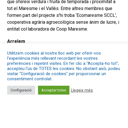
que ofereix verdura i fruita de temporada i proximitat a
tot el Maresme i el Vallès. Entre altres membres que
formen part del projecte s’hi troba ‘Ecomaresme SCCL’,
cooperativa agrària agroecològica sense ànim de lucre, i
entitat col·laboradora de Coop Maresme.
Arrelem
Utilitzem cookies al nostre lloc web per oferir-vos
‘Arrelem’ és una activitat formativa i
l’experiència més rellevant recordant les vostres
ocupacional encapçalada per l’Ajuntament de Mataró que
preferències i repetint visites. En fer clic a "Accepta-ho tot",
va dirigida especialment a joves en situació de
accepteu l'ús de TOTES les cookies. No obstant això, podeu
visitar "Configuració de cookies" per proporcionar un
vulnerabilitat, que no han pogut accedir a recursos ja
consentiment controlat.
existents. Es tracta d’una formació professionalitzadora
en el sector agroecològic, i altres àmbits educatius, així
Llegeix més
Configuració
Acceptar totes
com la informàtica i competències digitals i
lingüístiques. Amb aquesta formació es busca millorar
les competències bàsiques, instrumentals i laborals
dels i les joves participants, amb l’objectiu de millorar la
seva ocupabilitat i contribuir a la seva inclusió social i