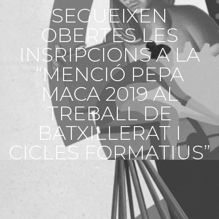
SEGUEIXEN
OBERTES LES
INSRIPCIONS A LA
“MENCIÓ PEPA
MACA 2019 AL
TREBALL DE
BATXILLERAT I
CICLES FORMATIUS”