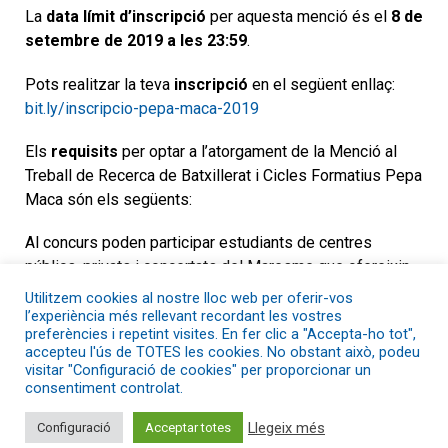
La
data límit d’inscripció
per aquesta menció és el
8 de
setembre de 2019 a les
23:59
.
Pots realitzar la teva
inscripció
en el següent enllaç:
bit.ly/inscripcio-pepa-maca-2019
Els
requisits
per optar a l’atorgament de la Menció al
Treball de Recerca de Batxillerat i Cicles Formatius Pepa
Maca són els següents:
Al concurs poden participar estudiants de centres
públics, privats i concertats del Maresme que ofereixin
Batxillerat o Cicles Formatius. I concretament l’alumnat
Utilitzem cookies al nostre lloc web per oferir-vos
que realitzi un Treball de Recerca vinculat a l’Economia
l’experiència més rellevant recordant les vostres
preferències i repetint visites. En fer clic a "Accepta-ho tot",
Social i Solidària,
ja sigui en format investigació
accepteu l'ús de TOTES les cookies. No obstant això, podeu
o
proposta de creació d’empresa cooperativa.
visitar "Configuració de cookies" per proporcionar un
consentiment controlat.
Llegeix més
Configuració
Acceptar totes