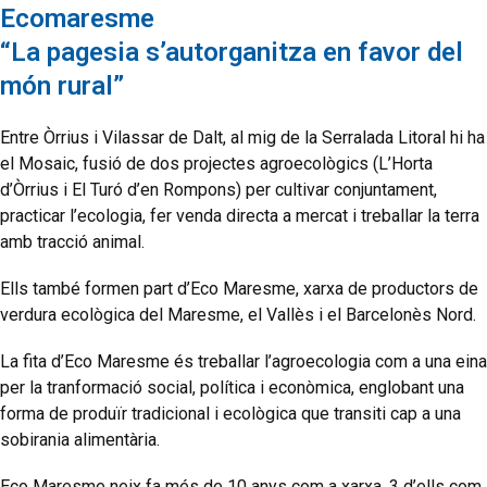
Ecomaresme
“La pagesia s’autorganitza en favor del
món rural”
Entre Òrrius i Vilassar de Dalt, al mig de la Serralada Litoral hi ha
el Mosaic, fusió de dos projectes agroecològics (L’Horta
d’Òrrius i El Turó d’en Rompons) per cultivar conjuntament,
practicar l’ecologia, fer venda directa a mercat i treballar la terra
amb tracció animal.
Ells també formen part d’Eco Maresme, xarxa de productors de
verdura ecològica del Maresme, el Vallès i el Barcelonès Nord.
La fita d’Eco Maresme és treballar l’agroecologia com a una eina
per la tranformació social, política i econòmica, englobant una
forma de produïr tradicional i ecològica que transiti cap a una
sobirania alimentària.
Eco Maresme neix fa més de 10 anys com a xarxa, 3 d’ells com