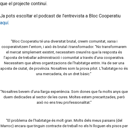
que el projecte continuï.
Ja pots escoltar el podcast de l’entrevista a Bloc Cooperatiu
aquí
.
“Bloc Cooperatiu té una diversitat brutal, creem comunitat, xarxa i
cooperativitzem l’entorn, i això és brutal i transformador. “No transformarem
el mercat simplement existint, necessitem creure’ns que la resposta és
l’aposta de treballar administració i comunitat a través d’una cooperativa.
Necessitem que altres organitzacions de l’habitatge entrin. Ha de ser una
aposta de ciutat, de província. Nosaltres som la prova pilot. L’habitatge no és
una mercaderia, és un dret bàsic.”
“Nosaltres bevem d’una llarga experiència. Som dones que fa molts anys que
duem dedicades al sector de les cures. Moltes estem precaritzades, però
això no ens treu professionalitat.”
“El problema de l’habitatge és molt gran. Molts dels meus paisans (del
Marroc) encara que tinguin contracte de treball no els hi lloguen els pisos per