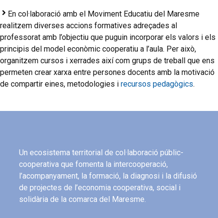
En col·laboració amb el Moviment Educatiu del Maresme
realitzem diverses accions formatives adreçades al
professorat amb l’objectiu que puguin incorporar els valors i els
principis del model econòmic cooperatiu a l’aula. Per això,
organitzem cursos i xerrades així com grups de treball que ens
permeten crear xarxa entre persones docents amb la motivació
de compartir eines, metodologies i
recursos pedagògics
.
Un ecosistema territorial de col·laboració públic-
cooperativa que fomenta la intercooperació,
l’acompanyament, la formació, la diagnosi i la difusió
de projectes de l’economia cooperativa, social i
solidària de la comarca del Maresme.