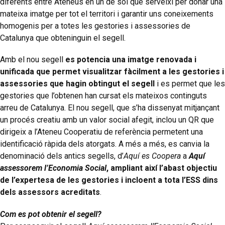
diferents entre Ateneus en un de sol que serveixi per donar una
mateixa imatge per tot el territori i garantir uns coneixements
homogenis per a totes les gestories i assessories de
Catalunya que obteninguin el segell.
Amb el nou segell
es potencia una imatge renovada i
unificada que permet visualitzar fàcilment a les gestories i
assessories que hagin obtingut el segell
i es permet que les
gestories que l’obtenen han cursat els mateixos continguts
arreu de Catalunya. El nou segell, que s’ha dissenyat mitjançant
un procés creatiu amb un valor social afegit, inclou un QR que
dirigeix a l’Ateneu Cooperatiu de referència permetent una
identificació ràpida dels atorgats. A més a més, es canvia la
denominació dels antics segells, d’
Aquí es Coopera
a
Aquí
assessorem l’Economia Social
, ampliant així l’abast objectiu
de l’expertesa de les gestories i incloent a tota l’ESS dins
dels assessors acreditats
.
Com es pot obtenir el segell?