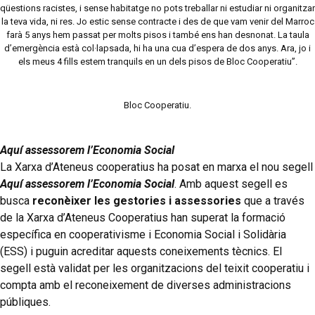
qüestions racistes, i sense habitatge no pots treballar ni estudiar ni organitzar
la teva vida, ni res. Jo estic sense contracte i des de que vam venir del Marroc
farà 5 anys hem passat per molts pisos i també ens han desnonat. La taula
d’emergència està col·lapsada, hi ha una cua d’espera de dos anys. Ara, jo i
els meus 4 fills estem tranquils en un dels pisos de Bloc Cooperatiu”.
Bloc Cooperatiu.
Aquí assessorem l’Economia Social
La Xarxa d’Ateneus cooperatius ha posat en marxa el nou
segell
Aquí assessorem l’Economia Social
. Amb aquest segell es
busca
reconèixer les gestories i assessories
que a través
de la
Xarxa d’Ateneus Cooperatius han superat la formació
específica en cooperativisme i Economia Social i Solidària
(ESS) i puguin acreditar aquests coneixements tècnics. El
segell està validat per les organitzacions del teixit cooperatiu i
compta amb el reconeixement de diverses administracions
públiques.