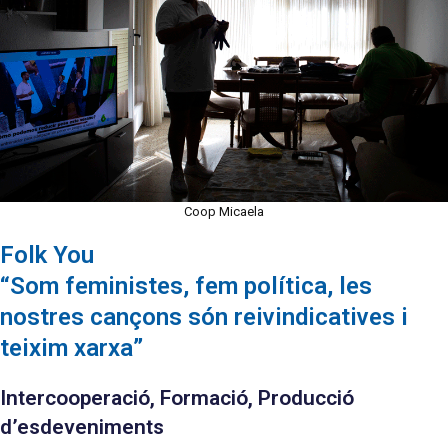
Coop Micaela
Folk You
“Som feministes, fem política, les
nostres cançons són reivindicatives i
teixim xarxa”
Intercooperació, Formació, Producció
d’esdeveniments