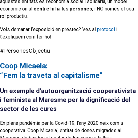
aquestes entitats és l’economia social i solidària, un model
econòmic on al
centre
hi ha les
persones
, i NO només el seu
rol productiu.
Vols demanar l’exposició en préstec? Ves al
protocol
i
t’expliquem com fer-ho!
#PersonesObjectiu
Coop Micaela:
“Fem la traveta al capitalisme”
Un exemple d’autoorganització cooperativista
i feminista al Maresme per la dignificació del
sector de les cures
En plena pandèmia per la Covid-19, l’any 2020 neix com a
cooperativa ‘Coop Micaela’, entitat de dones migrades al
Maresme dedicades al sector de les cures a la llar i