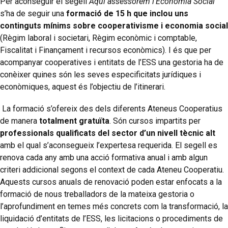
Per aconseguir el segell
Aquí assessorem l’Economia Social
s’ha de seguir una
formació de 15 h que inclou uns
continguts mínims sobre cooperativisme i economia social
(Règim laboral i societari, Règim econòmic i comptable,
Fiscalitat i Finançament i recursos econòmics). I és que per
acompanyar cooperatives i entitats de l’ESS una gestoria ha de
conèixer quines són les seves especificitats jurídiques i
econòmiques, aquest és l’objectiu de l’itinerari.
La formació s’ofereix des dels diferents Ateneus Cooperatius
de manera
totalment gratuïta
. Són cursos impartits per
professionals qualificats del sector d’un nivell tècnic alt
amb el qual s’aconsegueix l’expertesa requerida. El segell es
renova cada any amb una acció formativa anual i amb algun
criteri addicional segons el context de cada Ateneu Cooperatiu.
Aquests cursos anuals de renovació poden estar enfocats a la
formació de nous treballadors de la mateixa gestoria o
l’aprofundiment en temes més concrets com la transformació, la
liquidació d’entitats de l’ESS, les licitacions o procediments de