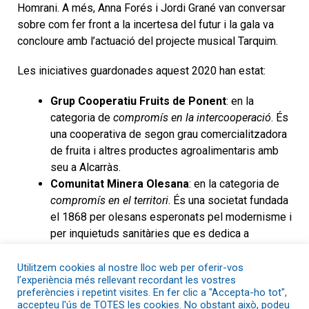
Homrani. A més, Anna Forés i Jordi Grané van conversar
sobre com fer front a la incertesa del futur i la gala va
concloure amb l’actuació del projecte musical Tarquim.
Les iniciatives guardonades aquest 2020 han estat:
Grup Cooperatiu Fruits de Ponent
: en la
categoria de
compromís en la intercooperació
. És
una cooperativa de segon grau comercialitzadora
de fruita i altres productes agroalimentaris amb
seu a Alcarràs.
Comunitat Minera Olesana
: en la categoria de
compromís en el territori
. És una societat fundada
el 1868 per olesans esperonats pel modernisme i
per inquietuds sanitàries que es dedica a
l’abastiment d’aigua potable a Olesa de
Montserrat.
Utilitzem cookies al nostre lloc web per oferir-vos
l’experiència més rellevant recordant les vostres
Suara Cooperativa
: en la categoria de
preferències i repetint visites. En fer clic a "Accepta-ho tot",
compromís amb les persones
. És una cooperativa
accepteu l'ús de TOTES les cookies. No obstant això, podeu