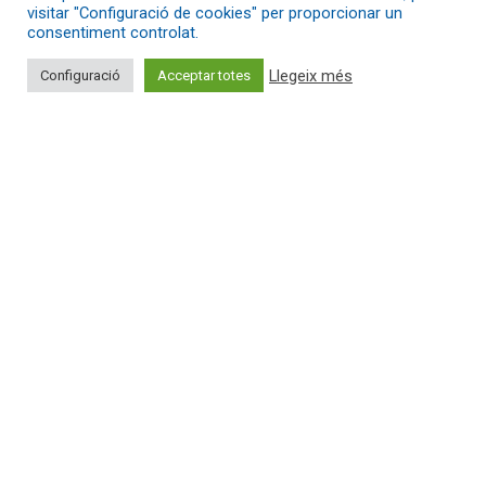
d’economia social amb prop de 40 anys
visitar "Configuració de cookies" per proporcionar un
consentiment controlat.
d’experiència en el sector de l’atenció a les
persones.
Llegeix més
Configuració
Acceptar totes
Àuria Grup
: en la categoria
especial Covid-19
. El
grup cooperatiu treballa per la creació
d’oportunitats, llocs de treball i suport a les
persones amb especials difitultats.
Celobert
: en la categoria de
trajectòria
. És una
cooperativa d’arquitectura, enginyeria i urbanisme
que treballa per transformar la societat a través
del treball tècnic.
Som Mobilitat
: en la categoria de
cooperativa
jove i innovadora
. És una cooperativa que fomenta
una mobilitat +sostenible: elèctrica i compartida.