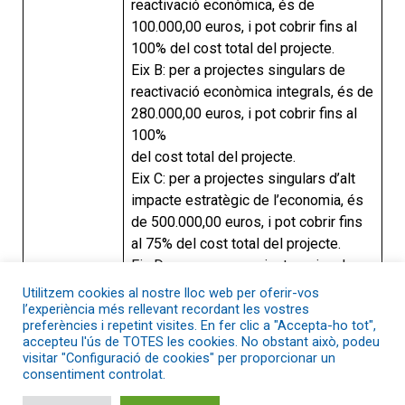
reactivació econòmica, és de
100.000,00 euros, i pot cobrir fins al
100% del cost total del projecte.
Eix B: per a projectes singulars de
reactivació econòmica integrals, és de
280.000,00 euros, i pot cobrir fins al
100%
del cost total del projecte.
Eix C: per a projectes singulars d’alt
impacte estratègic de l’economia, és
de 500.000,00 euros, i pot cobrir fins
al 75% del cost total del projecte.
Eix D: per a grans projectes singulars
estratègics per al cooperativisme, és
Utilitzem cookies al nostre lloc web per oferir-vos
de:a) 5.000.000,00 d’euros per al
l’experiència més rellevant recordant les vostres
Import
preferències i repetint visites. En fer clic a "Accepta-ho tot",
projecte de l’àmbit del consum en el
accepteu l'ús de TOTES les cookies. No obstant això, podeu
sector
visitar "Configuració de cookies" per proporcionar un
de la cultura i l’educació per al
consentiment controlat.
reforçament de la llengua catalana i la