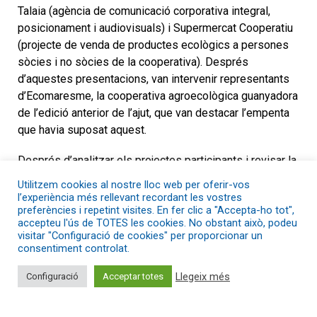
Talaia (agència de comunicació corporativa integral,
posicionament i audiovisuals) i Supermercat Cooperatiu
(projecte de venda de productes ecològics a persones
sòcies i no sòcies de la cooperativa). Després
d’aquestes presentacions, van intervenir representants
d’Ecomaresme, la cooperativa agroecològica guanyadora
de l’edició anterior de l’ajut, que van destacar l’empenta
que havia suposat aquest.
Després d’analitzar els projectes participants i revisar la
seva adequació a les bases de l’Ajut Pepa Maca 2019, el
Utilitzem cookies al nostre lloc web per oferir-vos
jurat professional va decidir atorgar l’ajut a Supermercat
l’experiència més rellevant recordant les vostres
preferències i repetint visites. En fer clic a "Accepta-ho tot",
Cooperatiu per la seva promoció de l’arrelament
accepteu l'ús de TOTES les cookies. No obstant això, podeu
territorial i economia de proximitat, la seva proposta
visitar "Configuració de cookies" per proporcionar un
d’enfortiment de la xarxa d’Economia Social i Solidària
consentiment controlat.
que contribueix a la generació d’un mercat social, local i
Llegeix més
Configuració
Acceptar totes
català, la seva reducció de l’impacte ambiental i la seva
coherència amb l’estructura econòmica, la fórmula
jurídica i el plantejament d’intercooperació.