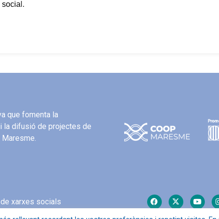
 socia
l.
iva que fomenta la
i la difusió de projectes de
el Maresme.
 de xarxes socials