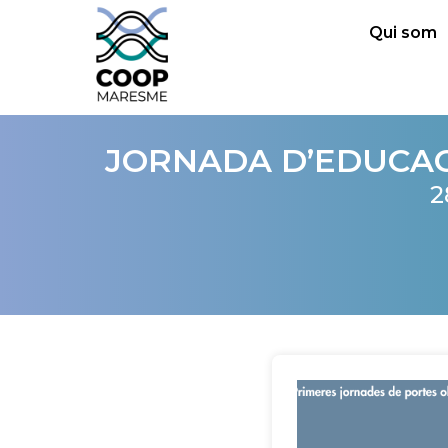
Qui som
JORNADA D’EDUCACI
2