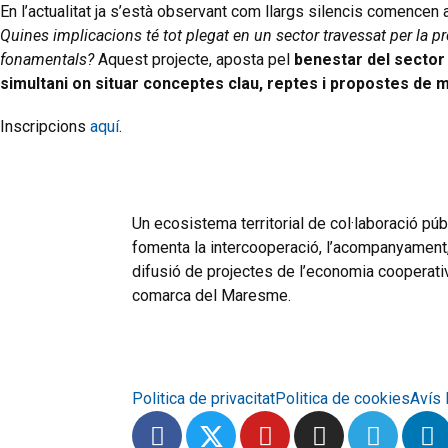
En l’actualitat ja s’està observant com llargs silencis comencen
Quines implicacions té tot plegat en un sector travessat per la prec
fonamentals?
Aquest projecte, aposta pel
benestar del sector 
simultani on situar conceptes clau, reptes i propostes de mi
Inscripcions
aquí
.
Un ecosistema territorial de col·laboració pú
fomenta la intercooperació, l’acompanyament, l
difusió de projectes de l’economia cooperativa
comarca del Maresme.
Politica de privacitat
Politica de cookies
Avís 