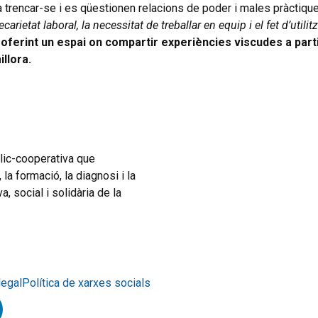
 a trencar-se i es qüestionen relacions de poder i males pràctiqu
arietat laboral, la necessitat de treballar en equip i el fet d’util
oferint un espai on compartir experiències viscudes a parti
llora.
blic-cooperativa que
a formació, la diagnosi i la
, social i solidària de la
legal
Política de xarxes socials