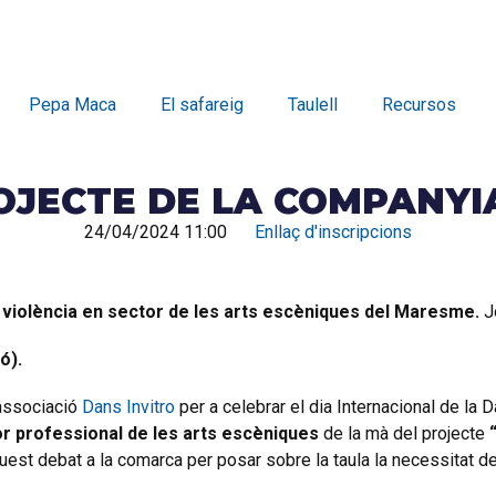
Pepa Maca
El safareig
Taulell
Recursos
ROJECTE DE LA COMPANY
24/04/2024 11:00
Enllaç d'inscripcions
e violència en sector de les arts escèniques del Maresme.
J
ró).
’associació
Dans Invitro
per a celebrar el dia Internacional de la
tor professional de les arts escèniques
de la mà del projecte
st debat a la comarca per posar sobre la taula la necessitat de r