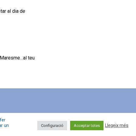
ar al dia de
el Maresme…al teu
fer
ar un
Llegeix més
Configuració
Acceptar totes