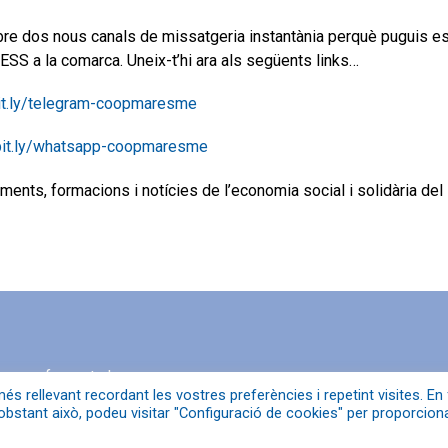
 dos nous canals de missatgeria instantània perquè puguis est
ESS
a la comarca. Uneix-t’hi ara als següents
links
…
bit.ly/telegram-coopmaresme
/bit.ly/whatsapp-coopmaresme
ments, formacions i notícies de l’economia social i solidària d
iva que fomenta la
és rellevant recordant les vostres preferències i repetint visites. En 
i la difusió de projectes de
obstant això, podeu visitar "Configuració de cookies" per proporcion
el Maresme.