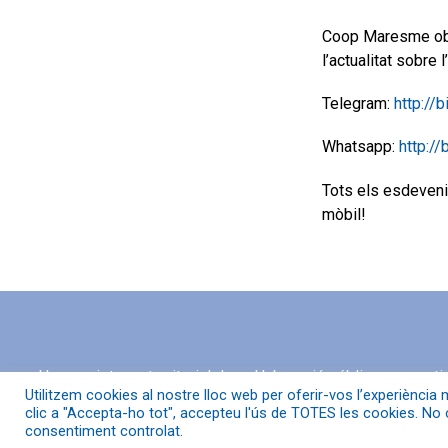
Coop
Maresme obre
l’actualitat sobre l’
Telegram:
http://
Whatsapp:
http:/
Tots els esdeveni
mòbil!
Un ecosistema territorial de col·laboració públic-cooperat
Utilitzem cookies al nostre lloc web per oferir-vos l’experiència m
intercooperació, l’acompanyament, la formació, la diagnosi 
clic a "Accepta-ho tot", accepteu l'ús de TOTES les cookies. No 
l’economia cooperativa, social i solidària de la comarca d
consentiment controlat.