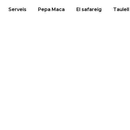
Serveis
Pepa Maca
El safareig
Taulell