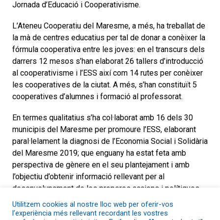
Jornada d’Educació i Cooperativisme.
L’Ateneu Cooperatiu del Maresme, a més, ha treballat de
la mà de centres educatius per tal de donar a conèixer la
fórmula cooperativa entre les joves: en el transcurs dels
darrers 12 mesos s’han elaborat 26 tallers d’introducció
al cooperativisme i l’ESS així com 14 rutes per conèixer
les cooperatives de la ciutat. A més, s’han constituït 5
cooperatives d’alumnes i formació al professorat.
En termes qualitatius s’ha col·laborat amb 16 dels 30
municipis del Maresme per promoure l’ESS, elaborant
paral·lelament la diagnosi de l’Economia Social i Solidària
del Maresme 2019; que enguany ha estat feta amb
perspectiva de gènere en el seu plantejament i amb
l’objectiu d’obtenir informació rellevant per al
desenvolupament de les properes accions i polítiques
de l’ateneu, que alhora responguessin a les inquietuds
Utilitzem cookies al nostre lloc web per oferir-vos
socials del moment.
l’experiència més rellevant recordant les vostres