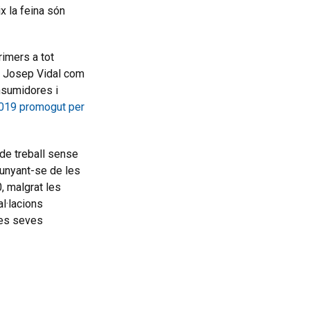
x la feina són
rimers a tot
 a Josep Vidal com
nsumidores i
2019 promogut per
 de treball sense
lunyant-se de les
0, malgrat les
l·lacions
les seves