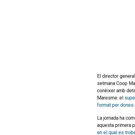
El director genera
setmana Coop Mare
conèixer amb deta
Maresme: el
supe
format per dones m
La jornada ha com
aquesta primera p
en el qual es tro