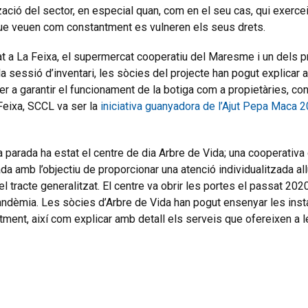
zació del sector, en especial quan, com en el seu cas, qui exercei
ue veuen com constantment es vulneren els seus drets.
at a La Feixa, el supermercat cooperatiu del Maresme i un dels p
la sessió d’inventari, les sòcies del projecte han pogut explicar
r a garantir el funcionament de la botiga com a propietàries, co
Feixa, SCCL va ser la
iniciativa guanyadora de l’Ajut Pepa Maca 
ma parada ha estat el centre de dia Arbre de Vida; una cooperativa
da amb l’objectiu de proporcionar una atenció individualitzada al
l tracte generalitzat. El centre va obrir les portes el passat 202
pandèmia. Les sòcies d’Arbre de Vida han pogut ensenyar les insta
ment, així com explicar amb detall els serveis que ofereixen a 