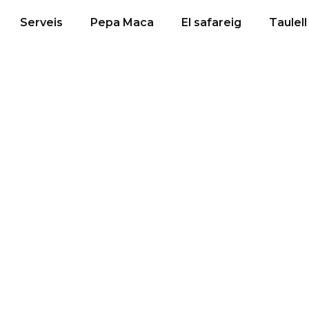
Serveis
Pepa Maca
El safareig
Taulell