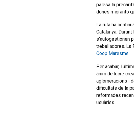
palesa la precarit
dones migrants q
La ruta ha continu
Catalunya. Durant 
s’autogestionen pe
treballadores. La 
Coop Maresme.
Per acabar, l’últi
ànim de lucre crea
aglomeracions i de
dificultats de la 
reformades recent
usuàries.