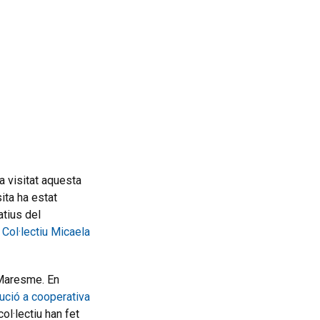
a visitat aquesta
ita ha estat
atius del
l
Col·lectiu Micaela
 Maresme. En
ució a cooperativa
ol·lectiu han fet