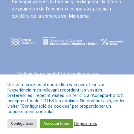
l’acompanyament, la formació, la diagnosi i la difusió
de projectes de l’economia cooperativa, social i
solidària de la comarca del Maresme.
Politica de privacitat
Politica de cookies
Avís legal
Política de xarxes socials
Utilitzem cookies al nostre lloc web per oferir-vos
l’experiència més rellevant recordant les vostres
preferències i repetint visites. En fer clic a "Accepta-ho tot",
accepteu l'ús de TOTES les cookies. No obstant això, podeu
visitar "Configuració de cookies" per proporcionar un
© Coop Maresme
consentiment controlat.
Llegeix més
Configuració
Acceptar totes