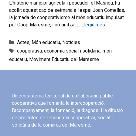
L’històric municipi agrícola i pescador, el Masnou, ha
acollit aquest cap de setmana a l’espai Joan Comellas,
la jornada de cooperativisme al món educatiu impulsat
per Coop Maresme, i organitzat …
Llegiu més
Actes
,
Món educatiu
,
Notícies
cooperativa
,
economia social i solidària
,
món
educatiu
,
Moviment Educatiu del Maresme
Un ecosistema territorial de col·laboració públic-
cooperativa que fomenta la intercooperació,
l’acompanyament, la formació, la diagnosi i la difusió
de projectes de l’economia cooperativa, social i
solidària de la comarca del Maresme.