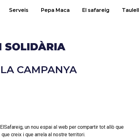
Serveis
Pepa Maca
El safareig
Taulell
I SOLIDÀRIA
A LA CAMPANYA
fareig, un nou espai al web per compartir tot allò que
que creix i que arrela al nostre territori.