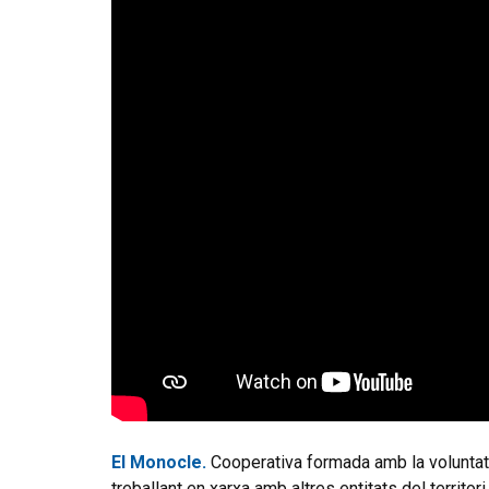
El
Monocle.
Cooperativa formada amb la voluntat d
treballant en xarxa amb altres entitats del territori