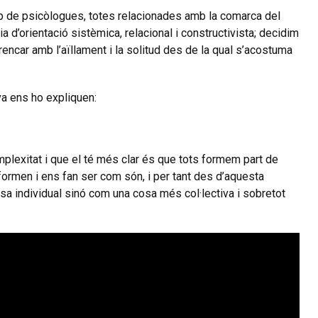
rup de psicòlogues, totes relacionades amb la comarca del
d’orientació sistèmica, relacional i constructivista; decidim
trencar amb l’aïllament i la solitud des de la qual s’acostuma
iva ens ho expliquen:
mplexitat i que el té més clar é
s
que tots formem part de
formen i ens fan ser com són, i per tant des d’aquesta
osa individual sinó com una cosa
més
col·lectiva i sobretot