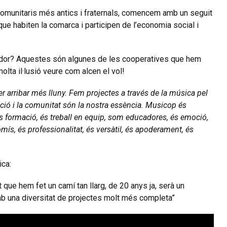
 comunitaris més antics i fraternals, comencem amb un seguit
ue habiten la comarca i participen de l’economia social i
tardor? Aquestes són algunes de les cooperatives que hem
molta
il·lusió veure com alcen el vol!
r arribar més lluny. Fem projectes a través de la música pel
ció i la comunitat són la nostra essència. Musicop és
s formació, és treball en equip, som educadores, és emoció,
ís, és professionalitat, és versàtil, és apoderament, és
ica:
que hem fet un camí tan llarg, de 20 anys ja, serà un
b una diversitat de projectes molt més completa”