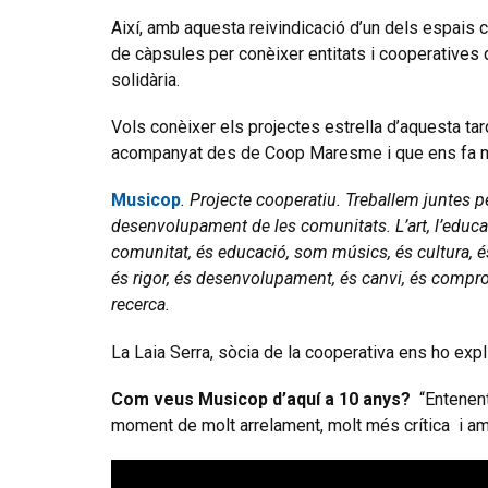
Així, amb aquesta reivindicació d’un dels espais
de càpsules per conèixer entitats i cooperatives q
solidària.
Vols conèixer els projectes estrella d’aquesta 
acompanyat des de
Coop
Maresme i que
ens fa 
Musicop
.
Projecte cooperatiu. Treballem juntes pe
desenvolupament de les comunitats. L’art, l’educa
comunitat, és educació, som músics, és cultura, é
és rigor, és desenvolupament, és canvi, és comprom
recerca.
La Laia Serra, sòcia de la cooperativa ens ho expl
Com veus Musicop d’aquí a 10 anys?
“Entenent 
moment de molt arrelament, molt més crítica i am