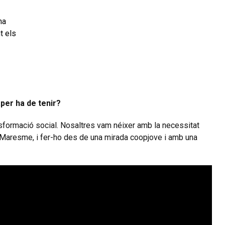
na
t els
per ha de tenir?
nsformació social. Nosaltres vam néixer amb la necessitat
l Maresme, i fer-ho des de una mirada coopjove i amb una