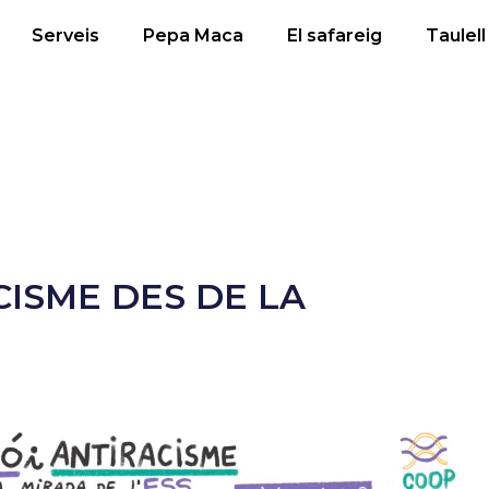
Serveis
Pepa Maca
El safareig
Taulell
CISME DES DE LA