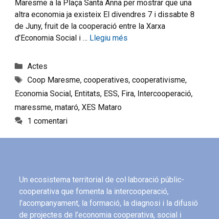
Maresme a la Plaça Santa Anna per mostrar que una
altra economia ja existeix El divendres 7 i dissabte 8
de Juny, fruit de la cooperació entre la Xarxa
d’Economia Social i …
Llegiu més
Actes
Coop Maresme
,
cooperatives
,
cooperativisme
,
Economia Social
,
Entitats
,
ESS
,
Fira
,
Intercooperació
,
maressme
,
mataró
,
XES Mataro
1 comentari
Un ecosistema territorial de col·laboració públic-
cooperativa que fomenta la intercooperació,
l’acompanyament, la formació, la diagnosi i la difusió
de projectes de l’economia cooperativa, social i