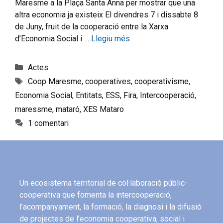
Maresme a la Plaça Santa Anna per mostrar que una
altra economia ja existeix El divendres 7 i dissabte 8
de Juny, fruit de la cooperació entre la Xarxa
d’Economia Social i …
Llegiu més
Actes
Coop Maresme
,
cooperatives
,
cooperativisme
,
Economia Social
,
Entitats
,
ESS
,
Fira
,
Intercooperació
,
maressme
,
mataró
,
XES Mataro
1 comentari
Un ecosistema territorial de col·laboració públic-
cooperativa que fomenta la intercooperació,
l’acompanyament, la formació, la diagnosi i la difusió
de projectes de l’economia cooperativa, social i