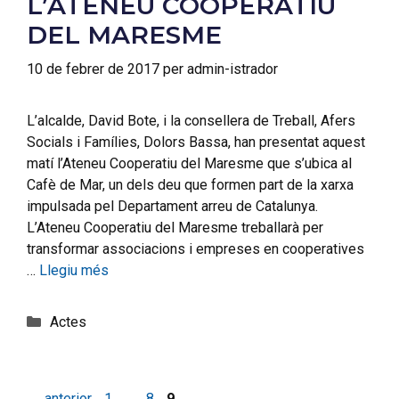
L’ATENEU COOPERATIU
DEL MARESME
10 de febrer de 2017
per
admin-istrador
L’alcalde, David Bote, i la consellera de Treball, Afers
Socials i Famílies, Dolors Bassa, han presentat aquest
matí l’Ateneu Cooperatiu del Maresme que s’ubica al
Cafè de Mar, un dels deu que formen part de la xarxa
impulsada pel Departament arreu de Catalunya.
L’Ateneu Cooperatiu del Maresme treballarà per
transformar associacions i empreses en cooperatives
…
Llegiu més
Actes
←
anterior
1
…
8
9