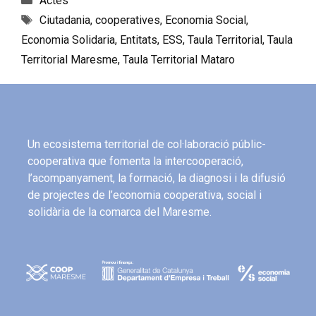
Actes
Ciutadania
,
cooperatives
,
Economia Social
,
Economia Solidaria
,
Entitats
,
ESS
,
Taula Territorial
,
Taula
Territorial Maresme
,
Taula Territorial Mataro
Un ecosistema territorial de col·laboració públic-
cooperativa que fomenta la intercooperació,
l’acompanyament, la formació, la diagnosi i la difusió
de projectes de l’economia cooperativa, social i
solidària de la comarca del Maresme.